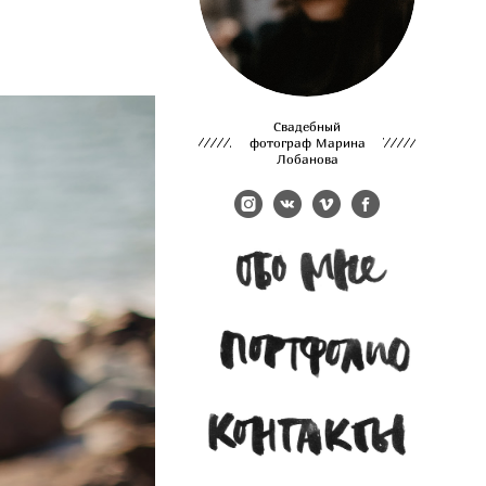
Cвадебный
фотограф Марина
Лобанова