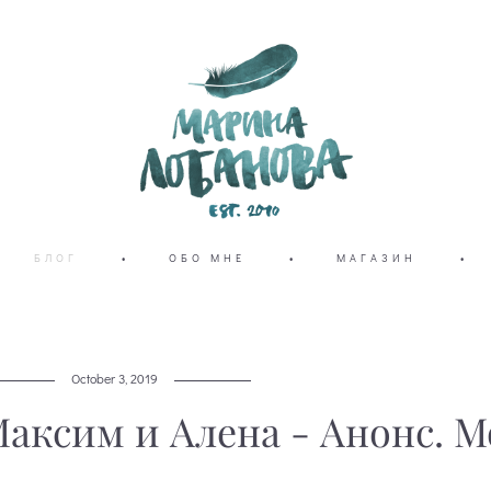
БЛОГ
•
ОБО МНЕ
•
МАГАЗИН
•
October 3, 2019
Максим и Алена - Анонс. М