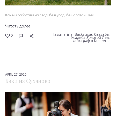
Как мы работали на свадьбе в усадьбе Золотой Лев!
Читать далее
lassmarina
Backstage
Свадьба
2
Усадьба Золотой Лев
фотограф в Коломне
APRIL 27, 2020
Бэки из Суханово