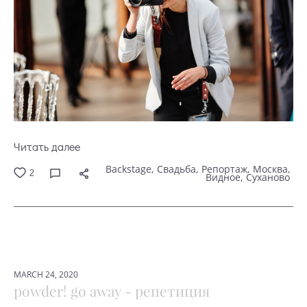
Читать далее
Backstage
Свадьба
Репортаж
Москва
2
Видное
Суханово
MARCH 24, 2020
powder! go away - репетиция