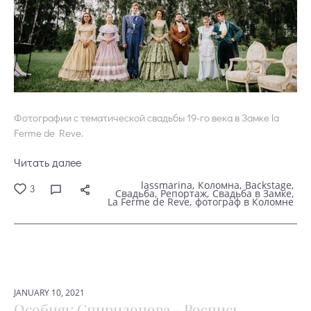
Фотографии с тематической свадьбы 19-го века в Замке la
Ferme de Reve.
Читать далее
lassmarina
Коломна
Backstage
3
Свадьба
Репортаж
Свадьба в Замке
La Ferme de Reve
фотограф в Коломне
JANUARY 10, 2021
Особняк Спиридонова - Роспись