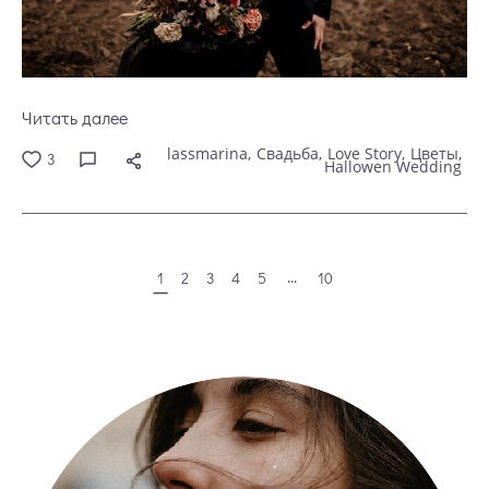
Читать далее
lassmarina
Свадьба
Love Story
Цветы
3
Hallowen Wedding
...
1
2
3
4
5
10