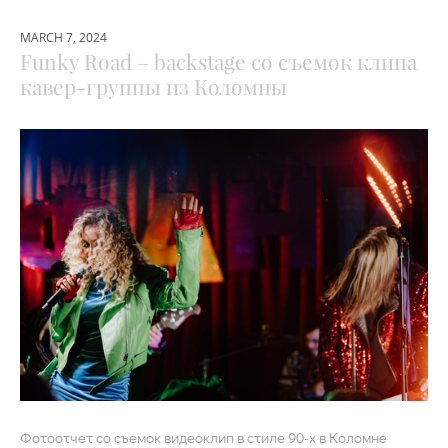
MARCH 7, 2024
Funky Road – backstage со съемок клипа
кавер-группы из Коломны
Фотоотчет со съемок видеоклип в стиле 90-х в Коломне